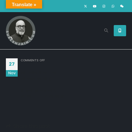
Translate »
ON
COMMENTS OFF
27
Nov
अभी  गनीमत है सब्र  मेरा, 

अभी लबालब भरा नही हूँ 

वो मुझको मुर्दा समझ रहा है,

उसे कहो...... मैं मरा नही हूँ!
Share this post