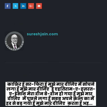
Author
sureshjain.com
RELATED
POSTS
काफ़िर हूँ सर-फिरा हूँ मुझे मार दीजिए मैं सोचने
लगा हूँ मुझे मार दीजिए है एहतिराम-ए-हज़रत-
ए-इंसान मेरा दीन बे-दीन हो गया हूँ मुझे मार
दीजिए मैं पूछने लगा हूँ सबब अपने क़त्ल का मैं
हद से बढ़ गया हूँ मुझे मार दीजिए करता हूँ अहल-