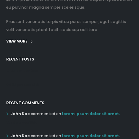
eu pulvinar magna semper scelerisque.
Praesent venenatis turpis vitae purus semper, eget sagittis
velit venenatis ptent taciti sociosqu ad litora...
VIEW MORE
RECENT POSTS
12:03 pm Mar 21st
05:03 pm Mar 18th
RECENT COMMENTS
John Doe
commented on
lorem ipsum dolor sit amet.
12:55 AM Dec 19th
John Doe
commented on
lorem ipsum dolor sit amet.