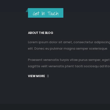
Get In Touch
ABOUT THE BLOG
Lorem ipsum dolor sit amet, consectetur adipiscin
elit. Donec eu pulvinar magna semper scelerisque.
Praesent venenatis turpis vitae purus semper, eget
sagittis velit venenatis ptent taciti sociosqu ad litor
VIEW MORE