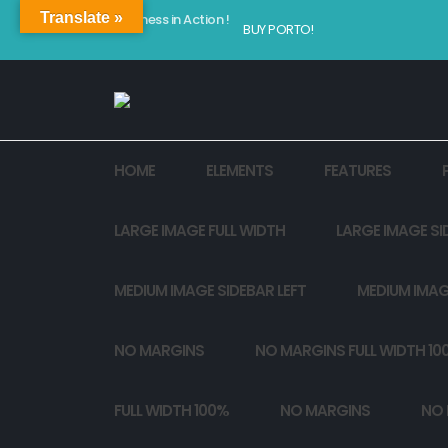
Translate »
Kindness in Action !
BUY PORTO!
HOME
ELEMENTS
FEATURES
LARGE IMAGE FULL WIDTH
LARGE IMAGE SI
MEDIUM IMAGE SIDEBAR LEFT
MEDIUM IMAG
NO MARGINS
NO MARGINS FULL WIDTH 10
FULL WIDTH 100%
NO MARGINS
NO 