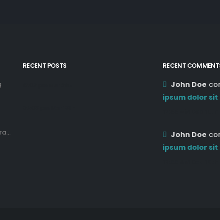
RECENT POSTS
RECENT COMMENT
John Doe
co
g
12:03 pm Mar 21st
ipsum dolor sit
05:03 pm Mar 18th
12:55 AM Dec 19th
a...
John Doe
co
ipsum dolor sit
12:55 AM Dec 19th