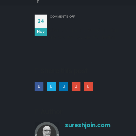
ON
COMMENTS OFF
24
रहिमन ओछे नरन सो, बैर भली ना प्रीत।

Nov
काटे चाटे स्वान के, दोउ भाँति विपरीत॥
21/03/2026
Share this post
18/03/2026
10/10/2024
Author
sureshjain.com