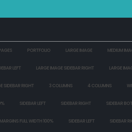
PAGES
PORTFOLIO
LARGE IMAGE
MEDIUM IMA
DEBAR LEFT
LARGE IMAGE SIDEBAR RIGHT
LARGE IMA
E SIDEBAR RIGHT
3 COLUMNS
4 COLUMNS
WI
0%
SIDEBAR LEFT
SIDEBAR RIGHT
SIDEBAR BO
MARGINS FULL WIDTH 100%
SIDEBAR LEFT
SIDEBAR R