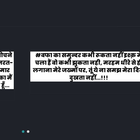
क़ मे
कहानी ख़त्म हुई और ऐसी ख़त्म हुई कि लोग 
से ही
लगे तालियाँ बजाते हुए
रा दिल