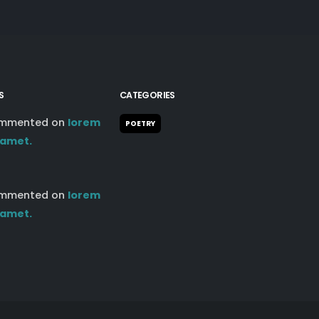
S
CATEGORIES
mmented on
lorem
POETRY
 amet.
mmented on
lorem
 amet.