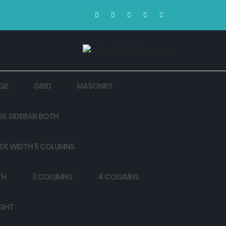
GE
GRID
MASONRY
GE SIDEBAR BOTH
DE WIDTH 5 COLUMNS
TH
3 COLUMNS
4 COLUMNS
IGHT