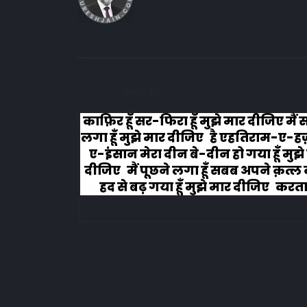
RELATED
POSTS
 मैं सोचने
#वफा का समुन्दर कभी रूकता नहीं इश्
-ए-हज़रत-
चला हैं वो कभी झुकता नही, मरहम धीरे 
मुझे मार
लगाना मेरे जख्मों पर, तूं ये ना समझ मे
्ल का मैं
दुखता नहीं...!!!
रता हूँ
..