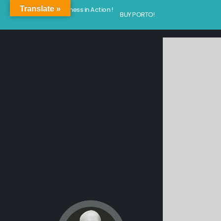
Translate »
Kindness in Action !
BUY PORTO!