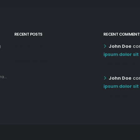
RECENT POSTS
RECENT COMMENT
John Doe
co
g
12:03 pm Mar 21st
ipsum dolor sit
05:03 pm Mar 18th
12:55 AM Dec 19th
a...
John Doe
co
ipsum dolor sit
12:55 AM Dec 19th
d.