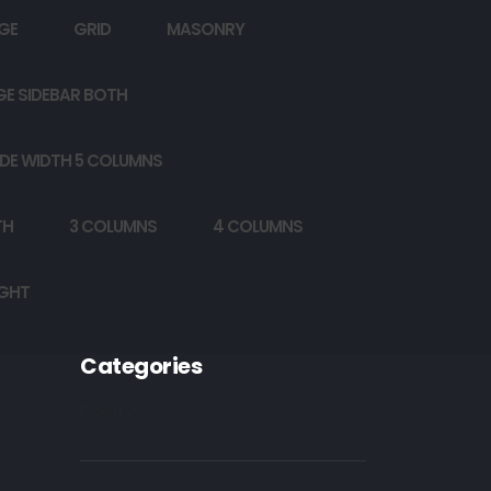
GE
GRID
MASONRY
GE SIDEBAR BOTH
DE WIDTH 5 COLUMNS
TH
3 COLUMNS
4 COLUMNS
IGHT
Categories
Poetry