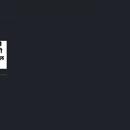
dui, tristique in semper vel. Nam
dolor ligula, faucibus id sodales
in, auctor fringilla libero.
रोने
काफ़िर हूँ सर-फिरा हूँ मुझे मार दीजिए मैं सोचन
लगा हूँ मुझे मार दीजिए है एहतिराम-ए-हज़रत
ए-इंसान मेरा दीन बे-दीन हो गया हूँ मुझे मार
दीजिए मैं पूछने लगा हूँ सबब अपने क़त्ल का मै
हद से बढ़ गया हूँ मुझे मार दीजिए करता हूँ
अहल-ए-जुब्बा-ओ-दस्तार से...