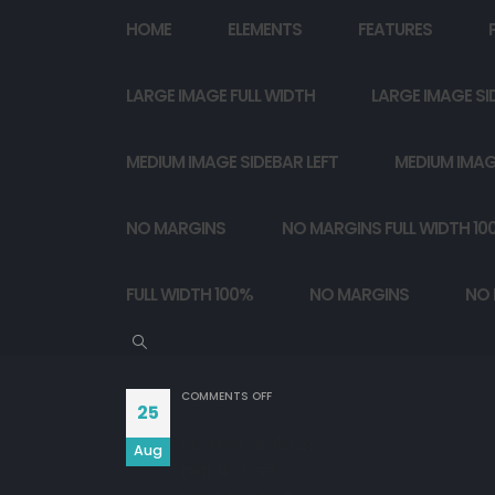
HOME
ELEMENTS
FEATURES
LARGE IMAGE FULL WIDTH
LARGE IMAGE SI
MEDIUM IMAGE SIDEBAR LEFT
MEDIUM IMAG
NO MARGINS
NO MARGINS FULL WIDTH 10
FULL WIDTH 100%
NO MARGINS
NO 
ON
COMMENTS OFF
25
एक गुमनाम सा किरदार,

Aug
हमारा भी हैं कहीं,
