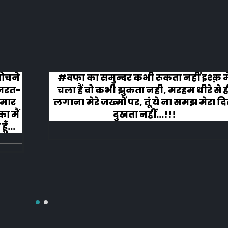
़ मे
कहानी ख़त्म हुई और ऐसी ख़त्म हुई कि लोग 
े ही
लगे तालियाँ बजाते हुए
ा दिल