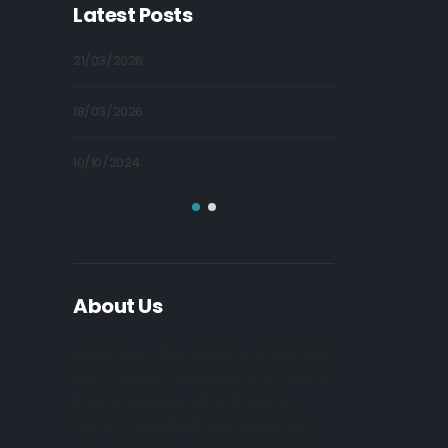
Latest Posts
09/10/2024
21/03/2026
09/10/2024
18/03/2026
09/10/2024
10/10/2024
About Us
Nulla nunc dui, tristique in semper
vel, congue sed ligula. Nam dolor
ligula, faucibus id sodales in,
auctor fringilla libero. Nulla nunc