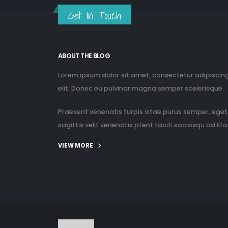
Get In Touch
ABOUT THE BLOG
Lorem ipsum dolor sit amet, consectetur adipiscin
elit. Donec eu pulvinar magna semper scelerisque.
Praesent venenatis turpis vitae purus semper, eget
sagittis velit venenatis ptent taciti sociosqu ad litor
VIEW MORE
© copyright 2025. All Rights Reserve