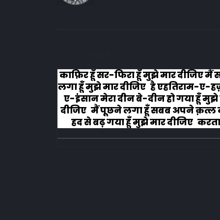
RELATED
POSTS
मैं सोचने
#वफा का समुन्दर कभी रूकता नहीं इश्क
ए-हज़रत-
चला हैं वो कभी झुकता नही, मरहम धीरे स
ुझे मार
लगाना मेरे जख्मों पर, तूं ये ना समझ मेर
ल का मैं
दुखता नहीं...!!!
ता हूँ
.