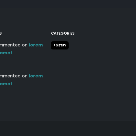
S
CATEGORIES
mmented on
lorem
POETRY
 amet.
mmented on
lorem
 amet.
Sitemap
Contact Us